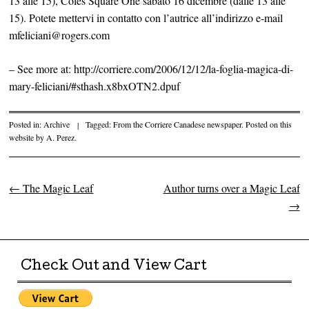
13 alle 15), Coles Square One sabato 16 dicembre (dalle 13 alle
15). Potete mettervi in contatto con l’autrice all’indirizzo e-mail
mfeliciani@rogers.com
– See more at: http://corriere.com/2006/12/12/la-foglia-magica-di-
mary-feliciani/#sthash.x8bxOTN2.dpuf
Posted in:
Archive
|
Tagged:
From the Corriere Canadese newspaper. Posted on this
website by A. Perez.
←
The Magic Leaf
Author turns over a Magic Leaf
Post navigation
→
Check Out and View Cart